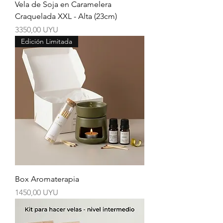
Vela de Soja en Caramelera
Craquelada XXL - Alta (23cm)
Precio
3350,00 UYU
Edición Limitada
Box Aromaterapia
Precio
1450,00 UYU