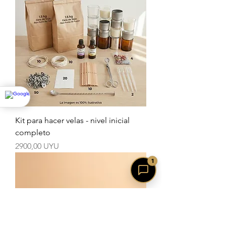
Kit para hacer velas - nivel inicial
completo
Precio
2900,00 UYU
1