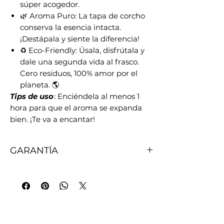
súper acogedor.
🌿 Aroma Puro: La tapa de corcho
conserva la esencia intacta.
¡Destápala y siente la diferencia!
♻️ Eco-Friendly: Úsala, disfrútala y
dale una segunda vida al frasco.
Cero residuos, 100% amor por el
planeta. 🌎
Tips de uso
: Enciéndela al menos 1
hora para que el aroma se expanda
bien. ¡Te va a encantar!
GARANTÍA
Todas nuestras velas tienen garantía.
Luego de realizar tu compra online
tienes 7 días para solicitar el cambio
de fragancia en caso de que no sea lo
que esperabas.