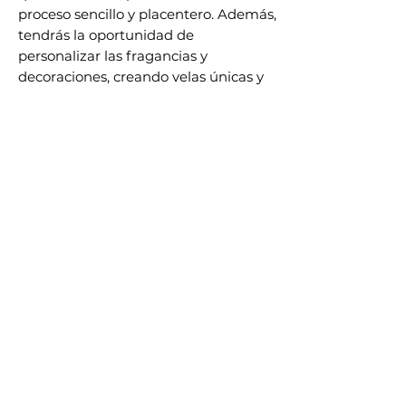
proceso sencillo y placentero. Además,
tendrás la oportunidad de
personalizar las fragancias y
decoraciones, creando velas únicas y
con tu toque personal.
Productos similares
Destacado
Destacado